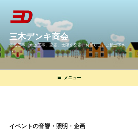
コ
ン
テ
ン
ツ
三木デンキ商会
へ
電気工事、水道工事、家電、太陽光発電、お困りごとご相談下さ
ス
い！
キ
ッ
プ
メニュー
イベントの音響・照明・企画