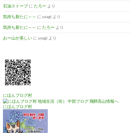
石油ストーブ
に
たろー
より
気持ち新たに～～
に
usagi
より
気持ち新たに～～
に
たろー
より
おー山が美しい
に
usagi
より
にほんブログ村
にほんブログ村