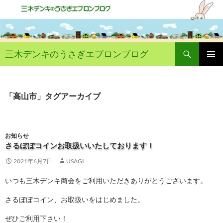
コ
ン
テ
ン
ツ
へ
ス
検
キ
索
三木デンキのうさぎエプロンブログ
ッ
プ
メイン
メニュ
ー
「高山市」タグアーカイブ
お知らせ
さるぼぼコインお取扱いいたしております！
2021年6月7日
USAGI
いつも三木デンキ商会をご利用いただきありがとうございます。
さるぼぼコイン、お取扱いをはじめました。
ぜひご利用下さい！