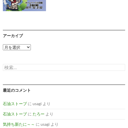
アーカイブ
ア
ー
カ
イ
検
ブ
索:
最近のコメント
石油ストーブ
に
usagi
より
石油ストーブ
に
たろー
より
気持ち新たに～～
に
usagi
より