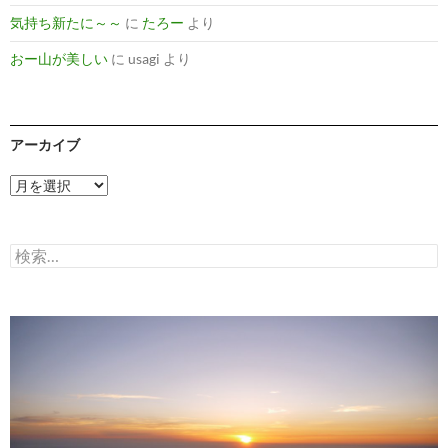
気持ち新たに～～
に
たろー
より
おー山が美しい
に
usagi
より
アーカイブ
ア
ー
カ
イ
検
ブ
索: