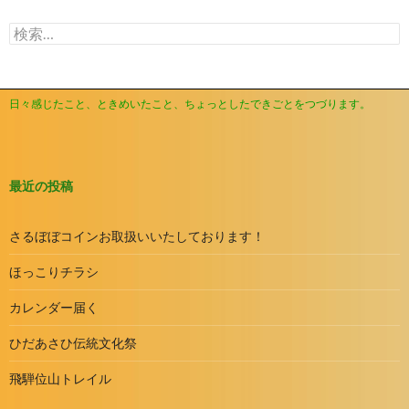
イ
検
ブ
索:
日々感じたこと、ときめいたこと、ちょっとしたできごとをつづります。
最近の投稿
さるぼぼコインお取扱いいたしております！
ほっこりチラシ
カレンダー届く
ひだあさひ伝統文化祭
飛騨位山トレイル