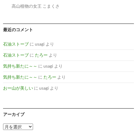
高山植物の女王 こまくさ
最近のコメント
石油ストーブ
に
usagi
より
石油ストーブ
に
たろー
より
気持ち新たに～～
に
usagi
より
気持ち新たに～～
に
たろー
より
おー山が美しい
に
usagi
より
アーカイブ
ア
ー
カ