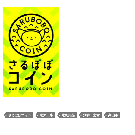
さるぼぼコイン
電気工事
電気用品
飛騨一之宮
高山市