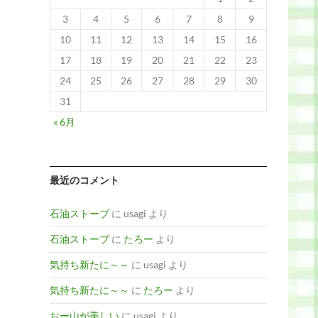
3
4
5
6
7
8
9
10
11
12
13
14
15
16
17
18
19
20
21
22
23
24
25
26
27
28
29
30
31
« 6月
最近のコメント
石油ストーブ
に
usagi
より
石油ストーブ
に
たろー
より
気持ち新たに～～
に
usagi
より
気持ち新たに～～
に
たろー
より
おー山が美しい
に
usagi
より