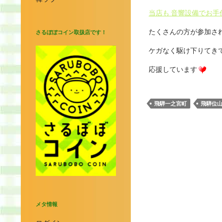
当店も 音響設備でお
たくさんの方が参加さ
さるぼぼコイン取扱店です！
ケガなく駆け下りてき
応援しています
飛騨一之宮町
飛騨位
メタ情報