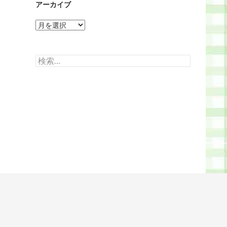
アーカイブ
ア
ー
カ
イ
検
ブ
索: