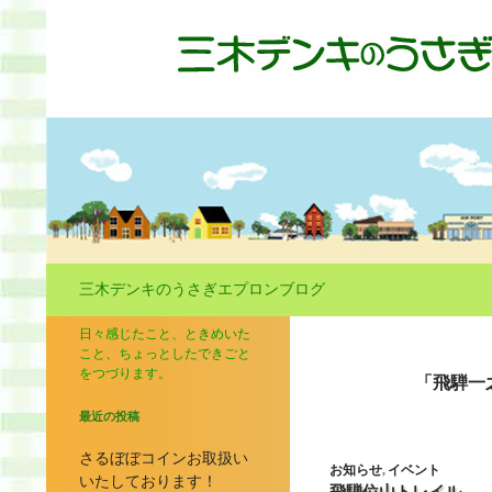
コ
ン
テ
ン
ツ
へ
ス
キ
ッ
プ
検
索
三木デンキのうさぎエプロンブログ
日々感じたこと、ときめいた
こと、ちょっとしたできごと
をつづります。
「飛騨一
最近の投稿
さるぼぼコインお取扱い
お知らせ
,
イベント
いたしております！
飛騨位山トレイル