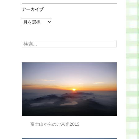
アーカイブ
ア
ー
カ
イ
検
ブ
索:
富士山からのご来光2015