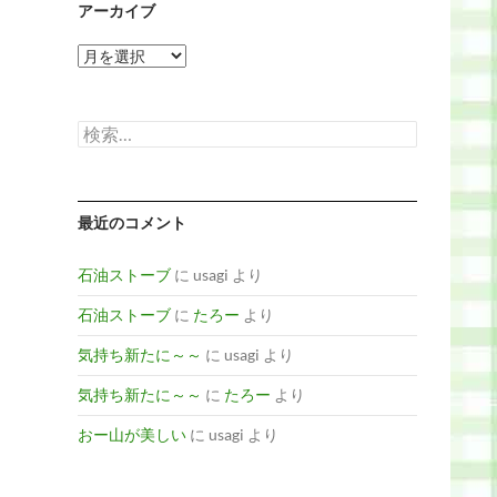
アーカイブ
ア
ー
カ
イ
検
ブ
索:
最近のコメント
石油ストーブ
に
usagi
より
石油ストーブ
に
たろー
より
気持ち新たに～～
に
usagi
より
気持ち新たに～～
に
たろー
より
おー山が美しい
に
usagi
より