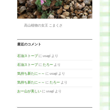
高山植物の女王 こまくさ
最近のコメント
石油ストーブ
に
usagi
より
石油ストーブ
に
たろー
より
気持ち新たに～～
に
usagi
より
気持ち新たに～～
に
たろー
より
おー山が美しい
に
usagi
より