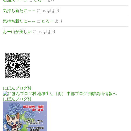
気持ち新たに～～
に
usagi
より
気持ち新たに～～
に
たろー
より
おー山が美しい
に
usagi
より
にほんブログ村
にほんブログ村