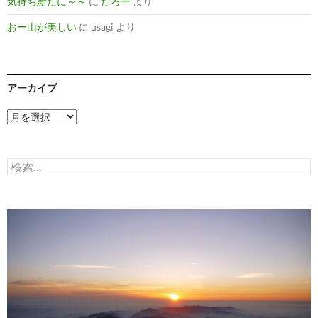
気持ち新たに～～
に
たろー
より
おー山が美しい
に
usagi
より
アーカイブ
ア
ー
カ
イ
検
ブ
索: