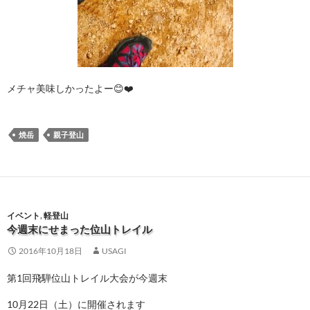
メチャ美味しかったよー😊❤️
焼岳
親子登山
イベント
,
軽登山
今週末にせまった位山トレイル
2016年10月18日
USAGI
第1回飛騨位山トレイル大会が今週末
10月22日（土）に開催されます