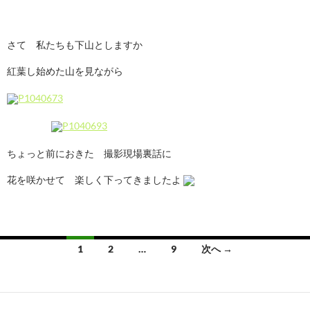
さて 私たちも下山としますか
紅葉し始めた山を見ながら
ちょっと前におきた 撮影現場裏話に
花を咲かせて 楽しく下ってきましたよ
投
1
2
…
9
次へ →
稿
ナ