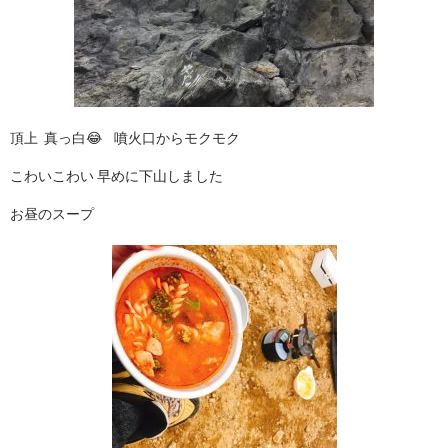
頂上 真っ白😂 噴火口からモクモク
こわいこわい 早めに下山しました
お昼のスープ