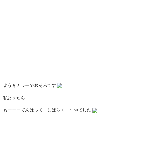
ようきカラーでおそろです
私ときたら
もーーーてんぱって しばらく ﾍﾛﾍﾛでした