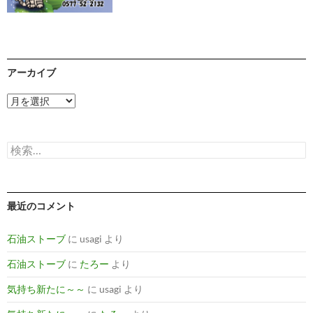
アーカイブ
ア
ー
カ
イ
検
ブ
索:
最近のコメント
石油ストーブ
に
usagi
より
石油ストーブ
に
たろー
より
気持ち新たに～～
に
usagi
より