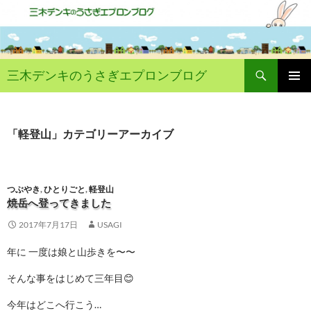
コ
ン
テ
ン
ツ
へ
ス
検
キ
索
三木デンキのうさぎエプロンブログ
ッ
プ
メイン
メニュ
ー
「軽登山」カテゴリーアーカイブ
つぶやき
,
ひとりごと
,
軽登山
焼岳へ登ってきました
2017年7月17日
USAGI
年に 一度は娘と山歩きを〜〜
そんな事をはじめて三年目
😊
今年はどこへ行こう…