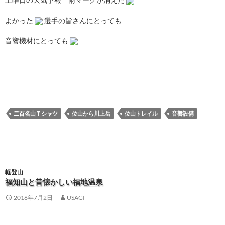
よかった
選手の皆さんにとっても
音響機材にとっても
二百名山Ｔシャツ
位山から川上岳
位山トレイル
音響設備
軽登山
福知山と昔懐かしい福地温泉
2016年7月2日
USAGI