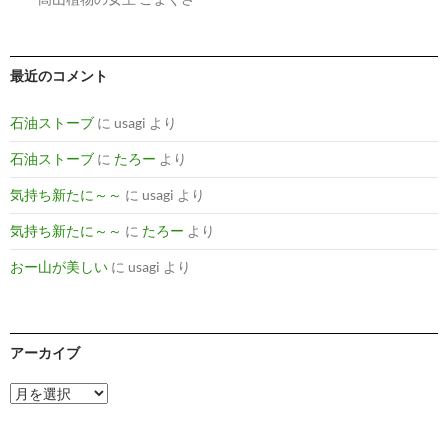
最近のコメント
石油ストーブ
に
usagi
より
石油ストーブ
に
たろー
より
気持ち新たに～～
に
usagi
より
気持ち新たに～～
に
たろー
より
おー山が美しい
に
usagi
より
アーカイブ
ア
ー
カ
イ