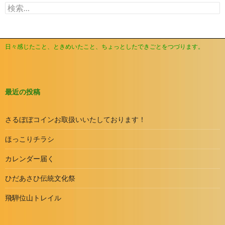
検
ブ
索:
日々感じたこと、ときめいたこと、ちょっとしたできごとをつづります。
最近の投稿
さるぼぼコインお取扱いいたしております！
ほっこりチラシ
カレンダー届く
ひだあさひ伝統文化祭
飛騨位山トレイル