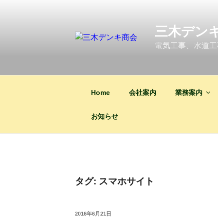
コ
ン
三木デン
テ
ン
電気工事、水道工
ツ
へ
ス
キ
Home
会社案内
業務案内
ッ
プ
お知らせ
タグ:
スマホサイト
投
2016年6月21日