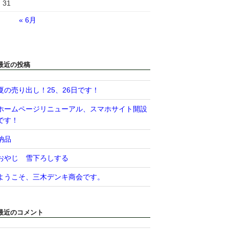
31
« 6月
最近の投稿
夏の売り出し！25、26日です！
ホームページリニューアル、スマホサイト開設
です！
納品
おやじ 雪下ろしする
ようこそ、三木デンキ商会です。
最近のコメント