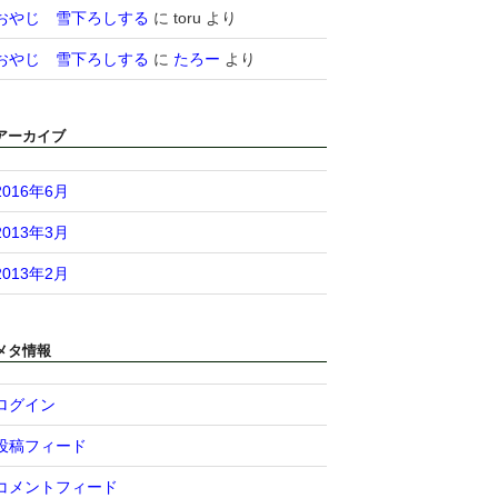
おやじ 雪下ろしする
に
toru
より
おやじ 雪下ろしする
に
たろー
より
アーカイブ
2016年6月
2013年3月
2013年2月
メタ情報
ログイン
投稿フィード
コメントフィード