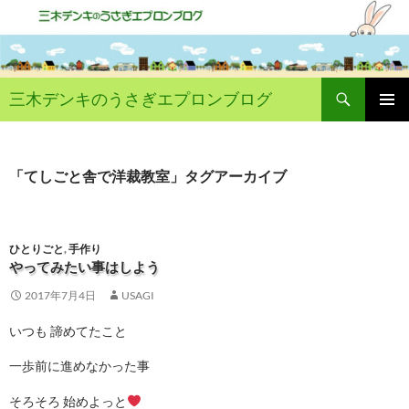
コ
ン
テ
ン
ツ
へ
ス
検
キ
索
三木デンキのうさぎエプロンブログ
ッ
プ
メイン
メニュ
ー
「てしごと舎で洋裁教室」タグアーカイブ
ひとりごと
,
手作り
やってみたい事はしよう
2017年7月4日
USAGI
いつも 諦めてたこと
一歩前に進めなかった事
そろそろ 始めよっと