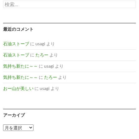
検
ブ
索:
最近のコメント
石油ストーブ
に
usagi
より
石油ストーブ
に
たろー
より
気持ち新たに～～
に
usagi
より
気持ち新たに～～
に
たろー
より
おー山が美しい
に
usagi
より
アーカイブ
ア
ー
カ