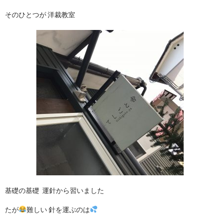
そのひとつが 洋裁教室
基礎の基礎 運針から習いました
たが
難しい 針を運ぶのは