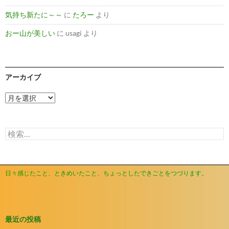
気持ち新たに～～
に
たろー
より
おー山が美しい
に
usagi
より
アーカイブ
ア
ー
カ
イ
検
ブ
索:
日々感じたこと、ときめいたこと、ちょっとしたできごとをつづります。
最近の投稿