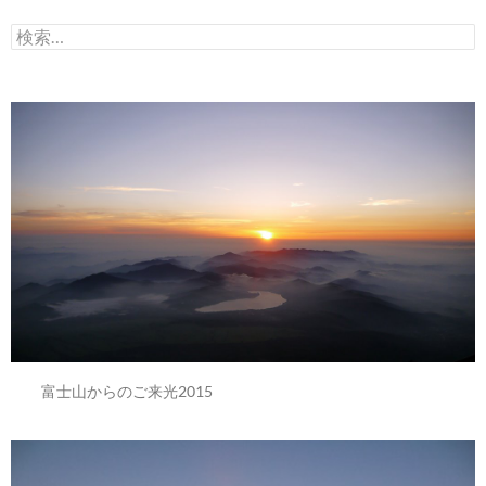
イ
検
ブ
索:
富士山からのご来光2015