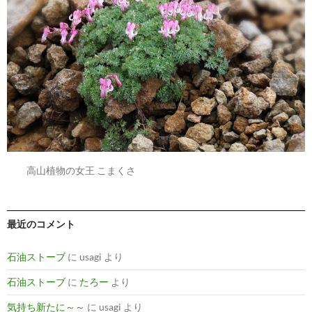
高山植物の女王 こまくさ
最近のコメント
石油ストーブ
に
usagi
より
石油ストーブ
に
たろー
より
気持ち新たに～～
に
usagi
より