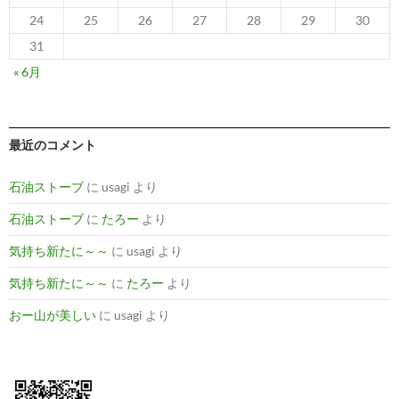
24
25
26
27
28
29
30
31
« 6月
最近のコメント
石油ストーブ
に
usagi
より
石油ストーブ
に
たろー
より
気持ち新たに～～
に
usagi
より
気持ち新たに～～
に
たろー
より
おー山が美しい
に
usagi
より